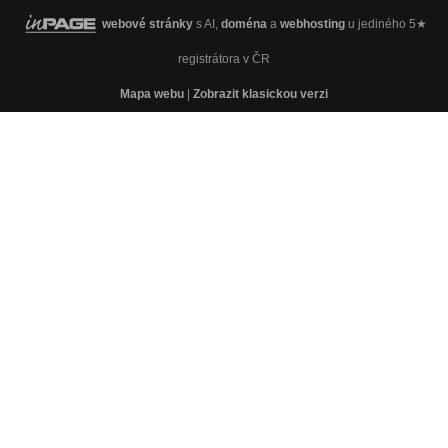
webové stránky
s AI,
doména
a
webhosting
u jediného 5★
registrátora v ČR
Mapa webu
|
Zobrazit klasickou verzi